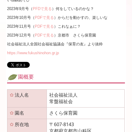
2023年9月号（
PFDで見る
）何をしているのかな？
『保育の友』
2023年10月号（
PDFで見る
）からだを動かすの、楽しいな
情報開示
2023年11月号（
PDFで見る
）これなぁに？
2023年12月号（
PDFで見る
）京都市 さくら保育園
入園のしおり・重要事項説明書
社会福祉法人全国社会福祉協議会『保育の友』より抜粋
園の様子（動画）
https://www.fukushinohon.gr.jp
園の様子（パスワード制）
園概要
法人名
社会福祉法人
✿
常盤福祉会
✿
園名
さくら保育園
✿
所在地
〒607-8143
京都府京都市山科区