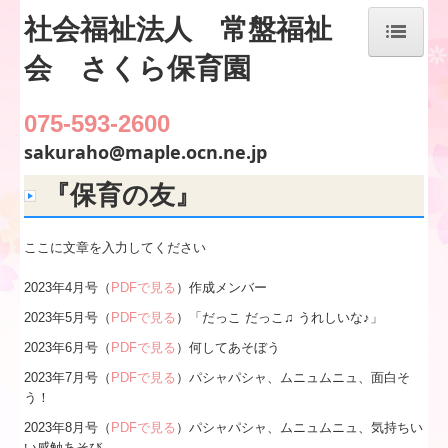
社会福祉法人 常盤福祉
会 さくら保育園
HOME
075-593-2600
園のご案内
sakuraho@maple.ocn.ne.jp
保育内容
『保育の友』
当園の特色
ここに文章を入力してください
年間行事
2023年4月号（
PDFで見る
）作成メンバー
園だより・クラスだより
2023年5月号（
PDFで見る
）「だっこ だっこ♫ うれしいな♪」
2023年6月号（
PDFで見る
）何してあそぼう
給食献立
2023年7月号（
PDFで見る
）パシャパシャ、ムニュムニュ、面白そ
入園案内
う！
2023年8月号（
PDFで見る
）パシャパシャ、ムニュムニュ、気持ちい
入園相談・お問合せ
い感触あそび